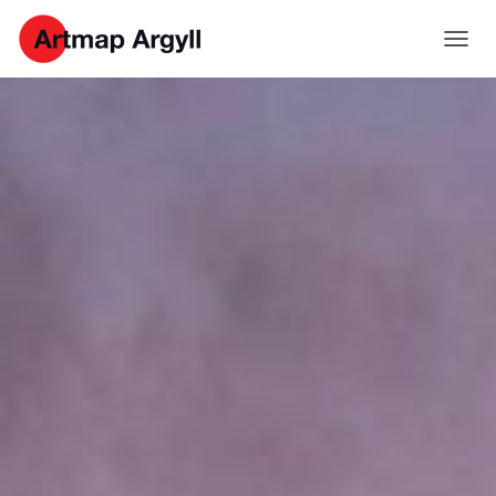
T
O
G
G
L
E
N
A
V
I
G
A
T
I
O
N