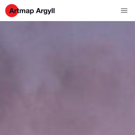
T
O
G
G
L
E
N
A
V
I
G
A
T
I
O
N